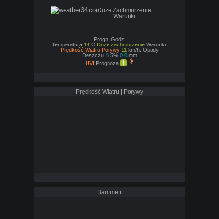
Duże Zachmurzenie
Warunki
Progn. Godz.
Temperatura
14
°C
Duże zachmurzenie
Warunki.
Prędkość Wiatru Porywy
11
km/h. Opady
Deszczu
5%
0.0
mm
1
UVI
Prognoza
Prędkość Wiatru | Porywy
Barometr