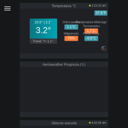
Temperatura
°C
2:22:33 am
37.8°F
20.6° | 3.1°
Odczuwalna
Temperatura Mokrego
Termometru
1.1°C
3.2°
1.7°C
Wilgotność
Punkt Rosy
75%
-0.8°C
Trend
-1.1°
Aerisweather Prognoza (
)
°C
Obecne warunki
8:02:56 am