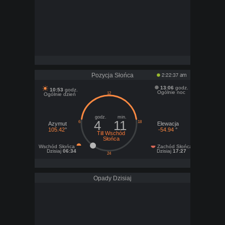
Pozycja Słońca
2:22:37 am
13:06
godz.
10:53
godz.
Ogólnie noc
Ogólnie dzień
godz.
min.
4
11
Azymut
Elewacja
105.42
°
-54.94
°
Till Wschód
Słońca
Wschód Słońca
Zachód Słońca
Dzisiaj
06:34
Dzisiaj
17:27
Opady Dzisiaj