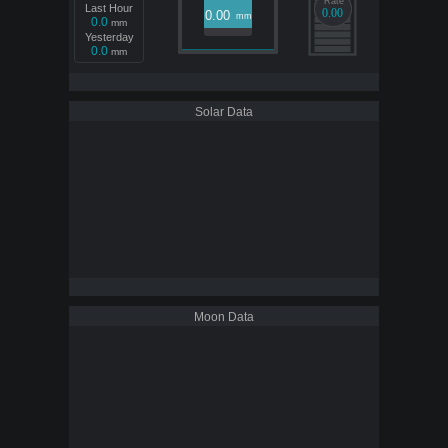
Rate
Rate
Last Hour
0.00
0.00
0.00
mm
0.0
mm
Yesterday
0.0
mm
Solar Data
Moon Data