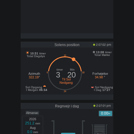
Solens position
2:07:02 pm
13:08
timer
10:51
timer
Total Mørke
Total Dagslys
timer
Min
3
20
Azimuth
Forhøjelse
322.19
°
34.98
°
Til Sol
Nedgang
Sol Opgang
Sol Nedgang
I Morgen
06:34
I Dag
17:27
Regnvejr i dag
2:07:01 pm
Almanac
0.00
in
2026
251.2
mm
Aug
0.0
mm